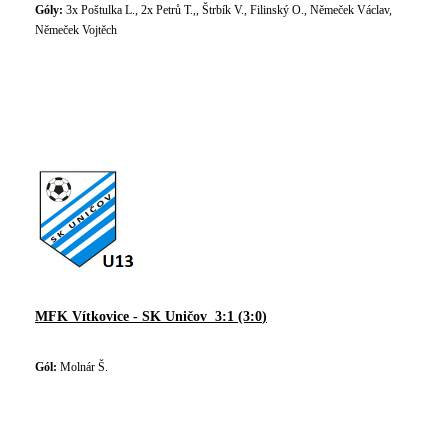
Góly:
3x Poštulka L., 2x Petrů T.,, Štrbík V., Filinský O., Němeček Václav,
Němeček Vojtěch
MFK Vítkovice - SK Uničov 3:1 (3:0
)
Gól:
Molnár Š.