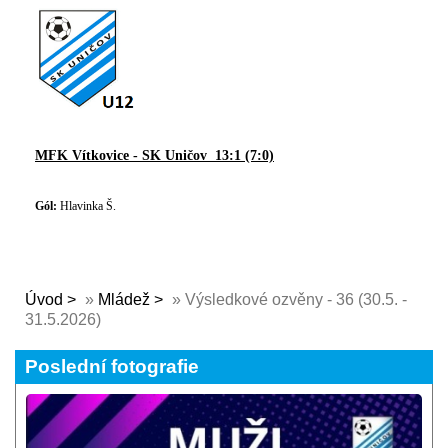
MFK Vítkovice - SK Uničov 13:1 (7:0)
Gól:
Hlavinka Š.
Úvod
»
Mládež
»
Výsledkové ozvěny - 36 (30.5. -
31.5.2026)
Poslední fotografie