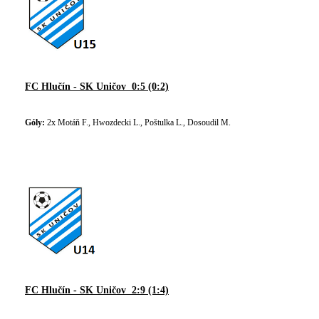
FC Hlučín - SK Uničov 0:5 (0:2)
Góly:
2x Motáň F., Hwozdecki L., Poštulka L., Dosoudil M.
FC Hlučín - SK Uničov 2:9 (1:4)