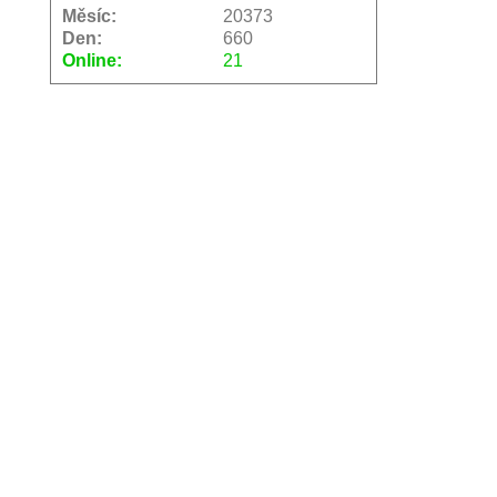
Měsíc:
20373
Den:
660
Online:
21