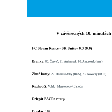
V závěrečných 10. minutách 
FC Slovan Rosice - SK Uničov 0:3 (0:0)
Branky:
80. Červeň, 81. Ambrozek, 86. Ambrozek (pen.)
Žluté karty:
22. Dobrovodský (ROS), 73. Novotný (ROS)
Rozhodčí
:
Volek - Mankovecký, Jahoda
Delegát FAČR:
Prokop
Diváků:
110