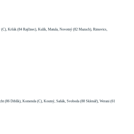
 (C), Kršák (84 Rajčinec), Kulík, Matula, Novotný (82 Mazuch), Rimovics,
ht (86 Diblík), Komenda (C), Koutný, Saňák, Svoboda (88 Sklenář), Werani (61