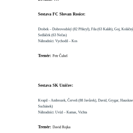
Sestava FC Slovan Rosice:
Drobek – Dobrovodský (82 Přikryl), Fila (63 Kaláb), Goj, Koláčný
Sedláček (63 Nečas)
Náhradníci:
Vychodil – Kos
Trenér:
Petr Čuhel
Sestava SK Uničov:
Kvapil – Ambrozek, Červeň (88 Javůrek), David, Grygar, Hausknec
Suchánek)
Náhradníci:
Uvízl – Kamas, Vichta
Trenér:
David Rojka