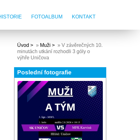
HISTORIE
FOTOALBUM
KONTAKT
Úvod
»
Muži
»
V závěrečných 10.
minutách utkání rozhodli 3 góly o
výhře Uničova
Poslední fotografie