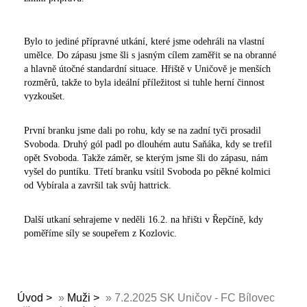
Bylo to jediné přípravné utkání, které jsme odehráli na vlastní
umělce. Do zápasu jsme šli s jasným cílem zaměřit se na obranné
a hlavně útočné standardní situace. Hřiště v Uničově je menších
rozměrů, takže to byla ideální příležitost si tuhle herní činnost
vyzkoušet.
První branku jsme dali po rohu, kdy se na zadní tyči prosadil
Svoboda. Druhý gól padl po dlouhém autu Saňáka, kdy se trefil
opět Svoboda. Takže záměr, se kterým jsme šli do zápasu, nám
vyšel do puntíku. Třetí branku vsítil Svoboda po pěkné kolmici
od Vybírala a završil tak svůj hattrick.
Další utkaní sehrajeme v neděli 16.2. na hřišti v Řepčíně, kdy
poměříme síly se soupeřem z Kozlovic.
Úvod
»
Muži
»
7.2.2025 SK Uničov - FC Bílovec