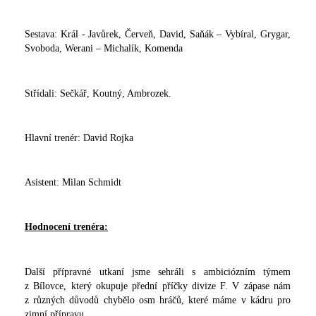
Sestava: Král - Javůrek, Červeň, David, Saňák – Vybíral, Grygar,
Svoboda, Werani – Michalík, Komenda
Střídali: Sečkář, Koutný, Ambrozek.
Hlavní trenér: David Rojka
Asistent: Milan Schmidt
Hodnocení trenéra:
Další přípravné utkaní jsme sehráli s ambiciózním týmem
z Bílovce, který okupuje přední příčky divize F. V zápase nám
z různých důvodů chybělo osm hráčů, které máme v kádru pro
zimní přípravu.