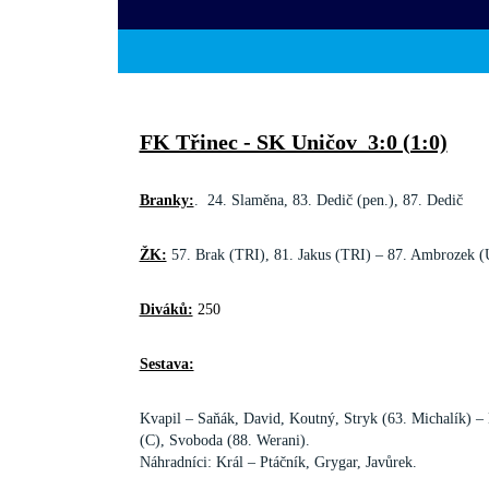
FK Třinec - SK Uničov 3:0 (1:0)
Branky:
.
24. Slaměna, 83. Dedič (pen.), 87. Dedič
ŽK:
57. Brak (TRI), 81. Jakus (TRI) – 87. Ambrozek 
Diváků:
250
Sestava:
Kvapil – Saňák, David, Koutný, Stryk (63. Michalík) 
(C), Svoboda (88. Werani).
Náhradníci:
Král – Ptáčník, Grygar, Javůrek.