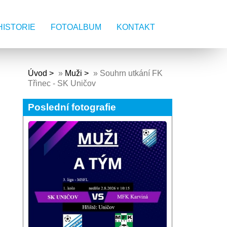
HISTORIE
FOTOALBUM
KONTAKT
Úvod
»
Muži
»
Souhrn utkání FK
Třinec - SK Uničov
Poslední fotografie