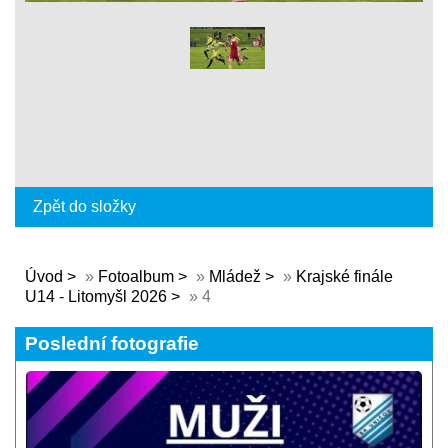
Zpět do složky
Úvod
»
Fotoalbum
»
Mládež
»
Krajské finále
U14 - Litomyšl 2026
»
4
Poslední fotografie