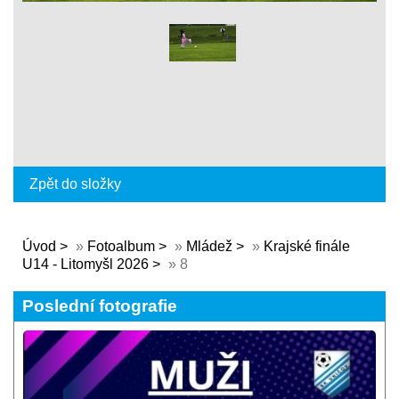
Zpět do složky
Úvod
»
Fotoalbum
»
Mládež
»
Krajské finále
U14 - Litomyšl 2026
»
8
Poslední fotografie